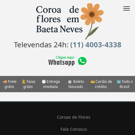
Pular
para
Nav
o
conteúdo
Televendas 24h:
(11) 4003-4338
Frete
Faixa
Entrega
Boleto
Cartão de
Todo o
grátis
grátis
imediata
faturado
crédito
Brasil
Coroas de Flores
Fale Conosco